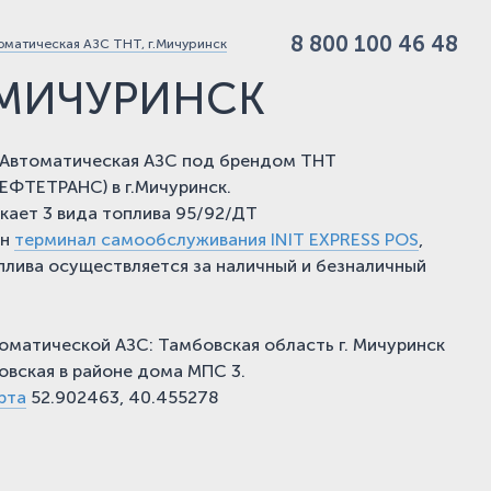
8 800 100 46 48
оматическая АЗС ТНТ, г.Мичуринск
.МИЧУРИНСК
Автоматическая АЗС под брендом ТНТ
ФТЕТРАНС) в г.Мичуринск.
кает 3 вида топлива 95/92/ДТ
ен
терминал
самообслуживания INIT
EXPRESS POS
,
плива осуществляется за наличный и безналичный
оматической АЗС: Тамбовская область г. Мичуринск
новская в районе дома МПС 3.
рта
52.902463, 40.455278